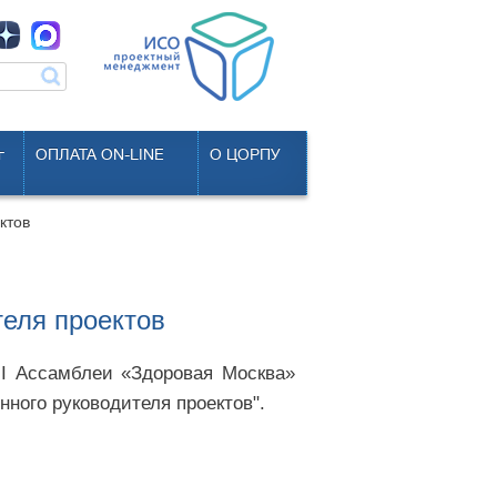
г
ОПЛАТА ON-LINE
О ЦОРПУ
ктов
еля проектов
I Ассамблеи «Здоровая Москва»
ного руководителя проектов".