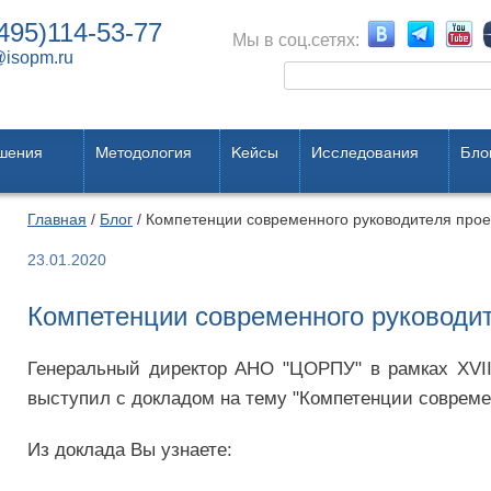
495)114-53-77
Мы в соц.сетях:
@isopm.ru
шения
Методология
Кейсы
Исследования
Бло
Главная
/
Блог
/ Компетенции современного руководителя прое
23.01.2020
Компетенции современного руководит
Генеральный директор АНО "ЦОРПУ" в рамках XVII
выступил с докладом на тему "Компетенции современ
Из доклада Вы узнаете: