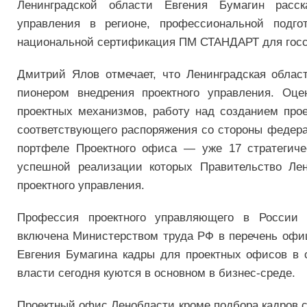
Ленинградской области Евгения Бумагин расс
управления в регионе, профессиональной подго
национальной сертификация ПМ СТАНДАРТ для гос
Дмитрий Ялов отмечает, что Ленинградская облас
пионером внедрения проектного управления. Оц
проектных механизмов, работу над созданием про
соответствующего распоряжения со стороны федера
портфеле Проектного офиса — уже 17 стратегичес
успешной реализации которых Правительство Ле
проектного управления.
Профессия проектного управляющего в России
включена Министерством труда РФ в перечень офи
Евгения Бумагина кадры для проектных офисов в с
власти сегодня куются в основном в бизнес-среде.
Проектный офис Ленобласти кроме подбора кадров с