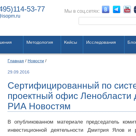
495)114-53-77
Мы в соц.сетях:
@isopm.ru
шения
Методология
Кейсы
Исследования
Бло
Главная
/
Новости
/
29.09.2016
Сертифицированный по сис
проектный офис Ленобласти 
РИА Новостям
В опубликованном материале председатель комит
инвестиционной деятельности Дмитрия Ялов и р