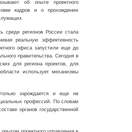
казывают об опыте проектного
товке кадров и о прохождении
служащих.
ть среди регионов России стала
енивая реальную эффективность
ектного офиса запустили еще до
льного правительства. Сегодня в
ких для региона проектов, для
нобласти использует механизмы
 только зарождается и еще не
циальных профессий. По словам
оставе органов государственной
 опытом проектного управления в